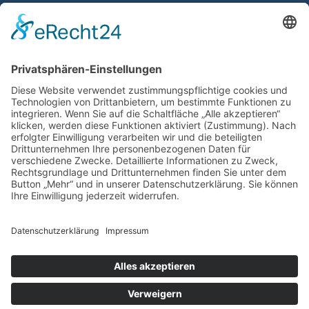
STEUERBERATERIN MARTINA
IRLE
Traute-Lafrenz-Str. 167
22297 Hamburg
Deutschland
+49 4034 5555
+49 40348 0220
info@stb-irle.de
Kontakt
Datenschutz
Impressum
Copyright © 2026 STEUERBERATERIN MARTINA IRLE.